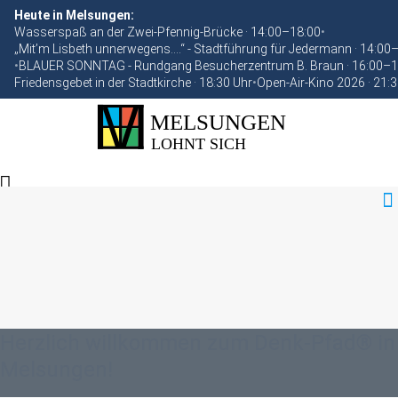
Heute in Melsungen:
Wasserspaß an der Zwei-Pfennig-Brücke · 14:00–18:00
•
„Mit’m Lisbeth unnerwegens….“ - Stadtführung für Jedermann · 14:00
•
BLAUER SONNTAG - Rundgang Besucherzentrum B. Braun · 16:00–1
Friedensgebet in der Stadtkirche · 18:30 Uhr
•
Open-Air-Kino 2026 · 21:
Herzlich willkommen zum Denk-Pfad® in
Melsungen!