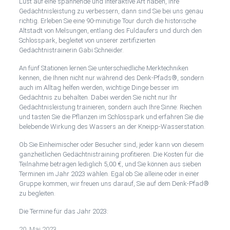
Lust auf eine spannende und interaktive Art haben, Ihre
Gedächtnisleistung zu verbessern, dann sind Sie bei uns genau
richtig. Erleben Sie eine 90-minütige Tour durch die historische
Altstadt von Melsungen, entlang des Fuldaufers und durch den
Schlosspark, begleitet von unserer zertifizierten
Gedächtnistrainerin Gabi Schneider.
An fünf Stationen lernen Sie unterschiedliche Merktechniken
kennen, die Ihnen nicht nur während des Denk-Pfads®, sondern
auch im Alltag helfen werden, wichtige Dinge besser im
Gedächtnis zu behalten. Dabei werden Sie nicht nur Ihr
Gedächtnisleistung trainieren, sondern auch Ihre Sinne: Riechen
und tasten Sie die Pflanzen im Schlosspark und erfahren Sie die
belebende Wirkung des Wassers an der Kneipp-Wasserstation.
Ob Sie Einheimischer oder Besucher sind, jeder kann von diesem
ganzheitlichen Gedächtnistraining profitieren. Die Kosten für die
Teilnahme betragen lediglich 5,00 €, und Sie können aus sieben
Terminen im Jahr 2023 wählen. Egal ob Sie alleine oder in einer
Gruppe kommen, wir freuen uns darauf, Sie auf dem Denk-Pfad®
zu begleiten.
Die Termine für das Jahr 2023:
20. Mai 2023