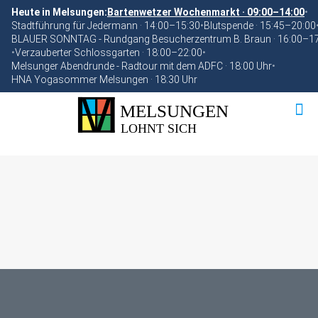
Heute in Melsungen:
Bartenwetzer Wochenmarkt · 09:00–14:00
•
Stadtführung für Jedermann · 14:00–15:30
•
Blutspende · 15:45–20:00
BLAUER SONNTAG - Rundgang Besucherzentrum B. Braun · 16:00–1
•
Verzauberter Schlossgarten · 18:00–22:00
•
Melsunger Abendrunde - Radtour mit dem ADFC · 18:00 Uhr
•
HNA Yogasommer Melsungen · 18:30 Uhr