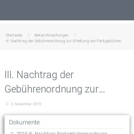
Startseite
Bekanntmachungen
III. Nachtrag der Gebührenordnung zur Erhebung von Parkgebühren
III. Nachtrag der
Gebührenordnung zur
Erhebung von Parkgebühren
5. November 2019
Dokumente
2019 III. Nachtrag Parkgebührenordnung