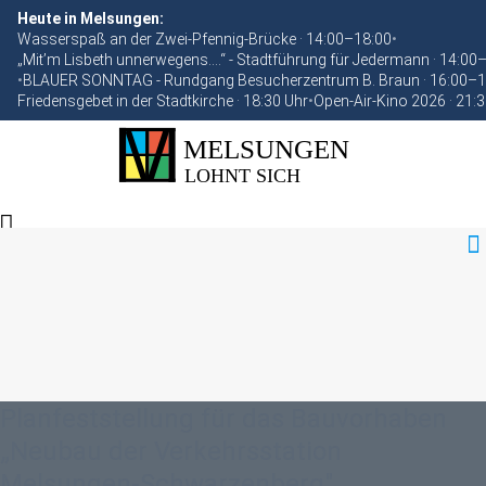
Heute in Melsungen:
Wasserspaß an der Zwei-Pfennig-Brücke · 14:00–18:00
•
„Mit’m Lisbeth unnerwegens….“ - Stadtführung für Jedermann · 14:00
•
BLAUER SONNTAG - Rundgang Besucherzentrum B. Braun · 16:00–1
Friedensgebet in der Stadtkirche · 18:30 Uhr
•
Open-Air-Kino 2026 · 21:
Planfeststellung für das Bauvorhaben
„Neubau der Verkehrsstation
Melsungen-Schwarzenberg"