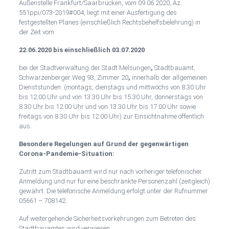
Schwarzenberg“
Außenstelle Frankfurt/Saarbrücken, vom 09.06.2020, Az.
551ppi/073-2019#004, liegt mit einer Ausfertigung des
festgestellten Planes (einschließlich Rechtsbehelfsbelehrung) in
der Zeit vom
22.06.2020 bis einschließlich 03.07.2020
bei der Stadtverwaltung der Stadt Melsungen
,
Stadtbauamt,
Schwarzenberger Weg 93, Zimmer 20
,
innerhalb der allgemeinen
Dienststunden: (montags, dienstags und mittwochs von 8.30 Uhr
bis 12.00 Uhr und von 13.30 Uhr bis 15.30 Uhr, donnerstags von
8.30 Uhr bis 12.00 Uhr und von 13.30 Uhr bis 17.00 Uhr sowie
freitags von 8.30 Uhr bis 12.00 Uhr) zur Einsichtnahme öffentlich
aus.
Besondere Regelungen auf Grund der gegenwärtigen
Corona-Pandemie-Situation:
Zutritt zum Stadtbauamt wird nur nach vorheriger telefonischer
Anmeldung und nur für eine beschränkte Personenzahl (zeitgleich)
gewährt. Die telefonische Anmeldung erfolgt unter der Rufnummer
05661 – 708142.
Auf weitergehende Sicherheitsvorkehrungen zum Betreten des
Stadtbauamtes wird verwiesen.