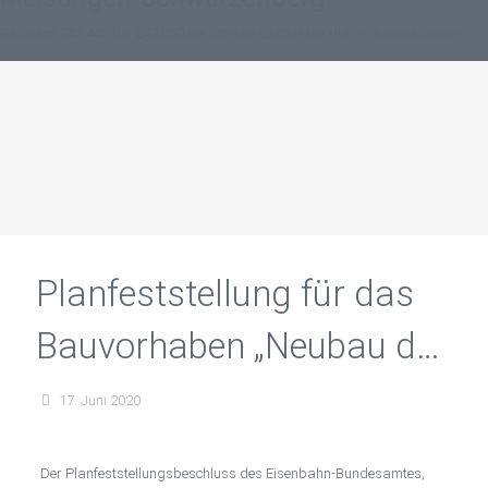
Bahn-km 241,443 bis 242,050 der Strecke 6340 Halle HbF – Guntershausen
Planfeststellung für das
Bauvorhaben „Neubau der
Verkehrsstation
17. Juni 2020
Melsungen-
Der Planfeststellungsbeschluss des Eisenbahn-Bundesamtes,