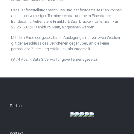
Der Planfeststellungsbeschluss und der festgestellte Plan können
auch nach vorheriger Terminvereinbarung beim Eisenbahn-
Bundesamt, Außenstelle Frankfurt/Saarbrücken, Untermainkai
23-25, 60329 Frankfurt/Main, eingesehen werden.
Mit dem Ende der gesetzlichen Auslegungsfrist von zwei Wochen
gilt der Beschluss des Betroffenen gegenüber, an die keine
persönliche Zustellung erfolgt ist, als zugestellt
(§ 74 Abs. 4 Satz 3 Verwaltungsverfahrensgesetz).
Partner
Kontakt