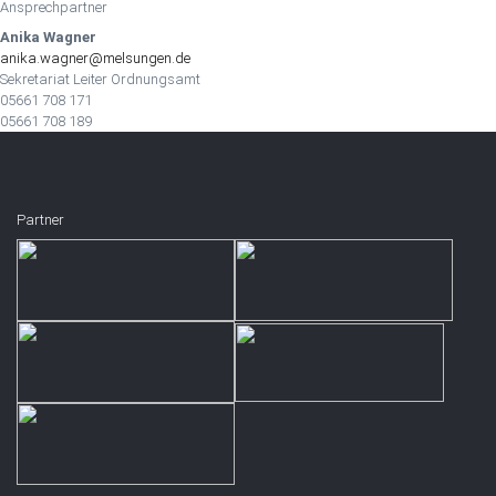
Ansprechpartner
Anika Wagner
anika.wagner@melsungen.de
Sekretariat Leiter Ordnungsamt
05661 708 171
05661 708 189
Partner