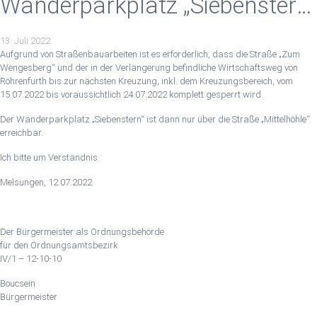
Wanderparkplatz „Siebenstern“
aus Richtung Röhrenfurth
13. Juli 2022
Aufgrund von Straßenbauarbeiten ist es erforderlich, dass die Straße „Zum
Wengesberg“ und der in der Verlängerung befindliche Wirtschaftsweg von
Röhrenfurth bis zur nächsten Kreuzung, inkl. dem Kreuzungsbereich, vom
15.07.2022 bis voraussichtlich 24.07.2022 komplett gesperrt wird.
Der Wanderparkplatz „Siebenstern“ ist dann nur über die Straße „Mittelhöhle“
erreichbar.
Ich bitte um Verständnis.
Melsungen, 12.07.2022
Der Bürgermeister als Ordnungsbehörde
für den Ordnungsamtsbezirk
IV/1 – 12-10-10
Boucsein
Bürgermeister