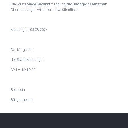
Die vorstehende Bekanntmachung der Jagdgenossenschaft
Obermelsungen wird hiermit veröffentlicht.
Melsungen, 05.03.2024
Der Magistrat
der Stadt Melsungen
IV/1 – 14-10-11
Boucsein
Bürgermeister