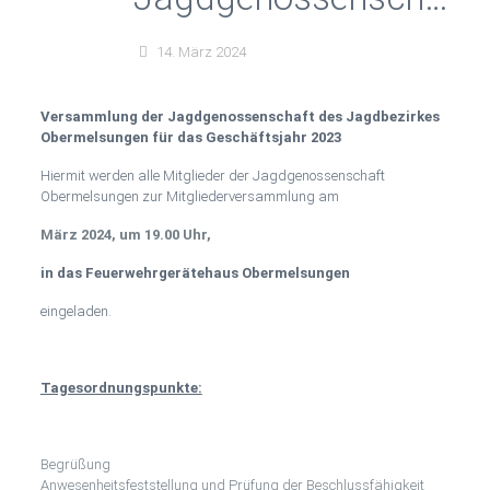
des Jagdbezirkes
14. März 2024
Obermelsungen für
Versammlung der Jagdgenossenschaft des Jagdbezirkes
Obermelsungen für das Geschäftsjahr 2023
das Geschäftsjahr
Hiermit werden alle Mitglieder der Jagdgenossenschaft
2023
Obermelsungen zur Mitgliederversammlung am
März 2024, um 19.00 Uhr,
in das Feuerwehrgerätehaus Obermelsungen
eingeladen.
Tagesordnungspunkte:
Begrüßung
Anwesenheitsfeststellung und Prüfung der Beschlussfähigkeit