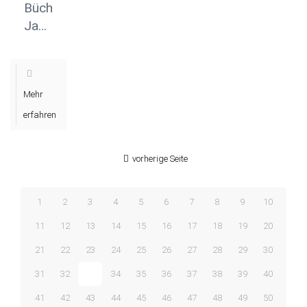
Bücherliste
Januar
2022
Mehr
erfahren
vorherige Seite
1
2
3
4
5
6
7
8
9
10
11
12
13
14
15
16
17
18
19
20
21
22
23
24
25
26
27
28
29
30
31
32
33
34
35
36
37
38
39
40
41
42
43
44
45
46
47
48
49
50