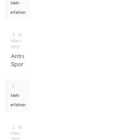
Mehr
erfahren
15.
März
2022
Antrag
Sportehrenplakette
Mehr
erfahren
10.
März
2022