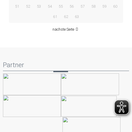
51
52
53
54
55
56
57
58
59
60
61
62
63
nächste Seite
Partner