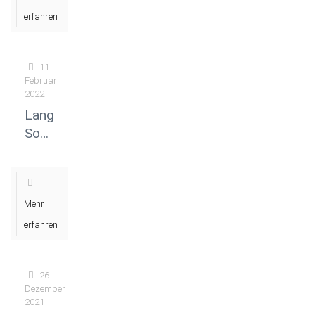
erfahren
11.
Februar
2022
Langfassung
Sozialbericht
2020
(2.Fassung)
Mehr
erfahren
26.
Dezember
2021