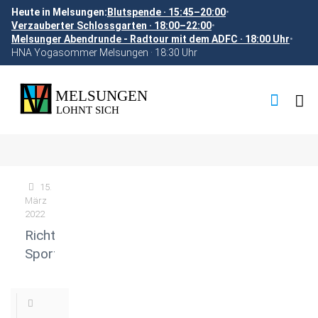
Heute in Melsungen:
Blutspende · 15:45–20:00
•
Verzauberter Schlossgarten · 18:00–22:00
•
Melsunger Abendrunde - Radtour mit dem ADFC · 18:00 Uhr
•
HNA Yogasommer Melsungen · 18:30 Uhr
15.
März
2022
Richtlinien
Sportehrenplakette