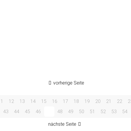
atzung
vorherige Seite
11
12
13
14
15
16
17
18
19
20
21
22
2
43
44
45
46
47
48
49
50
51
52
53
54
nächste Seite