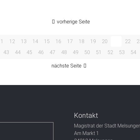
vorherige Seite
11
12
13
14
15
16
17
18
19
20
21
22
2
43
44
45
46
47
48
49
50
51
52
53
54
nächste Seite
Kontakt
Magistrat der Stadt Melsunge
Am Markt 1