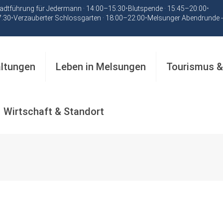
adtführung für Jedermann · 14:00–15:30
•
Blutspende · 15:45–20:00
•
7:30
•
Verzauberter Schlossgarten · 18:00–22:00
•
Melsunger Abendrunde -
altungen
Leben in Melsungen
Tourismus &
Wirtschaft & Standort