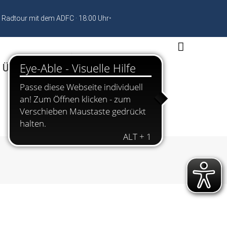
 Radtour mit dem ADFC · 18:00 Uhr
•
 Übernachten