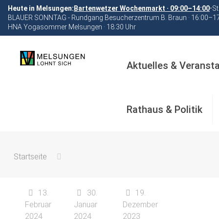
Heute in Melsungen:
Bartenwetzer Wochenmarkt · 09:00–14:00
•
St
BLAUER SONNTAG - Rundgang Besucherzentrum B. Braun · 16:00–1
HNA Yogasommer Melsungen · 18:30 Uhr
Aktuelles & Veranst
Rathaus & Politik
Startseite
13.
30.
19.
Februar
Januar
Dezember
2024
2024
2023