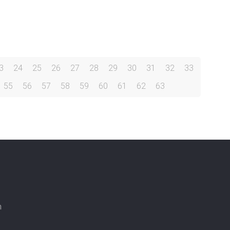
3
24
25
26
27
28
29
30
31
32
33
55
56
57
58
59
60
61
62
63
n