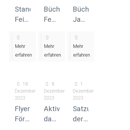
Standplatzbewerbung
Bücherliste
Bücherliste
Feierabend-
Februar
Januar
Märkte
2024
2024
Melsungen
Mehr
Mehr
Mehr
2024
erfahren
erfahren
erfahren
18.
8.
1.
Dezember
Dezember
Dezember
2023
2023
2023
Flyer
Aktiv
Satzung
Förderverein
dabei
der
Ev.
–
Stadt