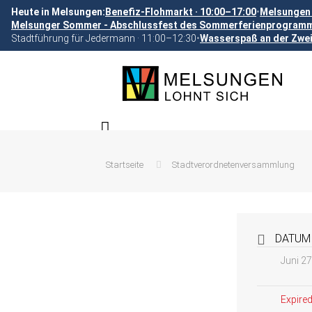
Heute in Melsungen:
Benefiz-Flohmarkt · 10:00–17:00
•
Melsungen 
Melsunger Sommer - Abschlussfest des Sommerferienprogramms
Stadtführung für Jedermann · 11:00–12:30
•
Wasserspaß an der Zwei
Startseite
Stadtverordnetenversammlung
DATUM
Juni 2
Expired