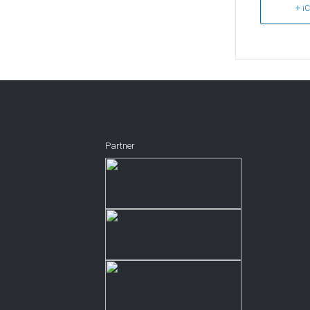
+ iC
Partner