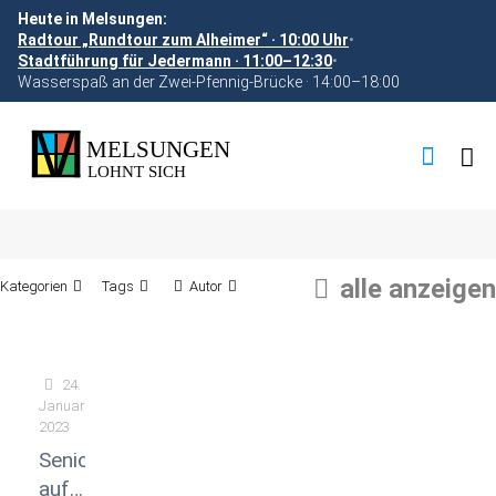
Heute in Melsungen:
Radtour „Rundtour zum Alheimer“ · 10:00 Uhr
•
Stadtführung für Jedermann · 11:00–12:30
•
Wasserspaß an der Zwei-Pfennig-Brücke · 14:00–18:00
alle anzeigen
Kategorien
Tags
Autor
24.
Januar
2023
Seniorenfreizeiten
auf