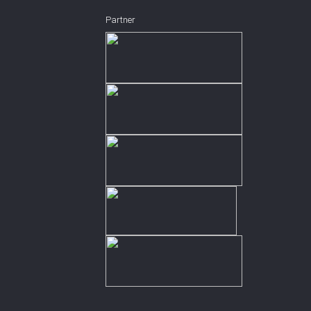
Partner