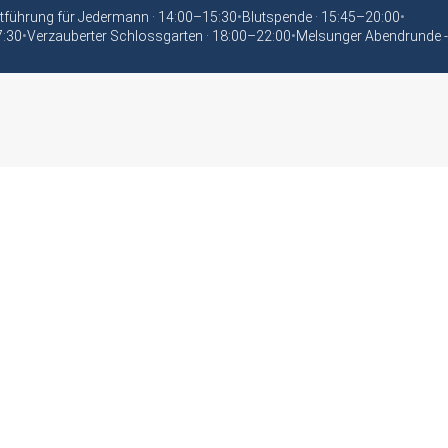
tführung für Jedermann · 14:00–15:30
•
Blutspende · 15:45–20:00
•
7:30
•
Verzauberter Schlossgarten · 18:00–22:00
•
Melsunger Abendrunde -