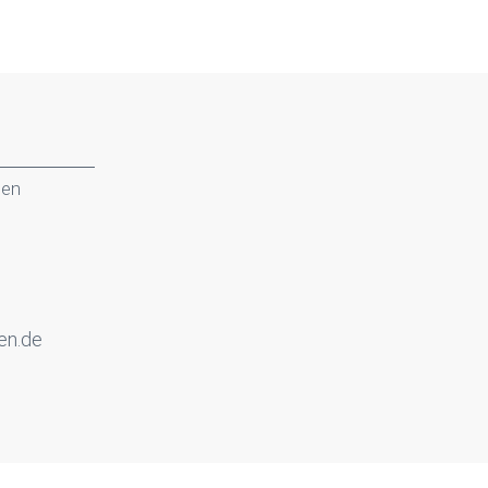
gen
en.de