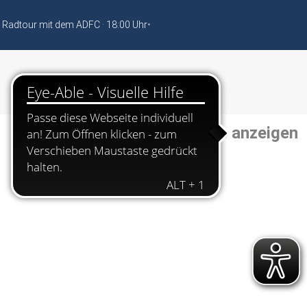
 Radtour mit dem ADFC · 18:00 Uhr
•
alle anzeigen