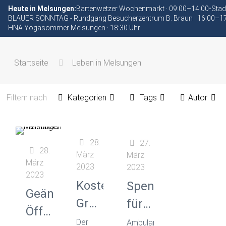
Heute in Melsungen:
Bartenwetzer Wochenmarkt · 09:00–14:00
•
Stad
BLAUER SONNTAG - Rundgang Besucherzentrum B. Braun · 16:00–1
HNA Yogasommer Melsungen · 18:30 Uhr
Startseite
Leben in Melsungen
Filtern nach
Kategorien
Tags
Autor
28.
27.
28.
März
März
März
2023
2023
2023
Kostenlose
Spende
Geänderte
Grundlagenschulung
für
Öffnungszeiten
für
erfüllte
Der
Ambulanter