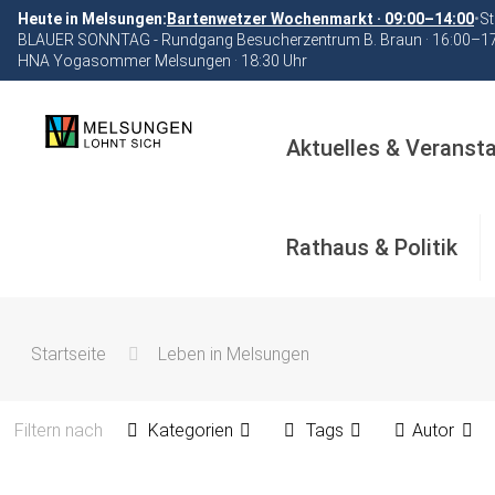
Heute in Melsungen:
Bartenwetzer Wochenmarkt · 09:00–14:00
•
St
BLAUER SONNTAG - Rundgang Besucherzentrum B. Braun · 16:00–1
HNA Yogasommer Melsungen · 18:30 Uhr
Aktuelles & Veranst
Rathaus & Politik
Startseite
Leben in Melsungen
Filtern nach
Kategorien
Tags
Autor