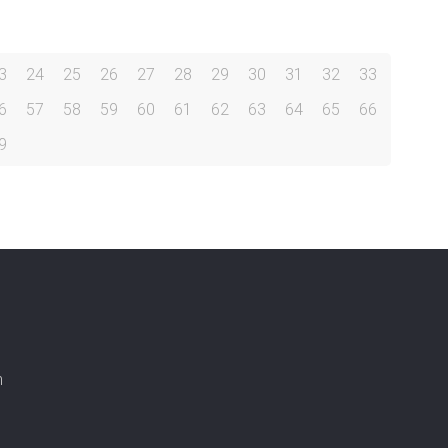
3
24
25
26
27
28
29
30
31
32
33
6
57
58
59
60
61
62
63
64
65
66
9
n