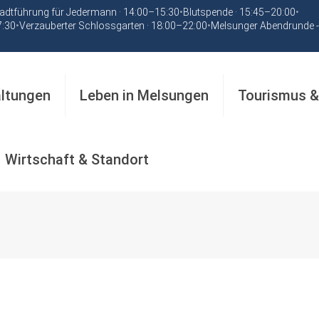
adtführung für Jedermann · 14:00–15:30
•
Blutspende · 15:45–20:00
•
7:30
•
Verzauberter Schlossgarten · 18:00–22:00
•
Melsunger Abendrunde -
altungen
Leben in Melsungen
Tourismus &
Wirtschaft & Standort