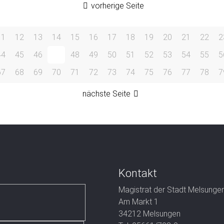
vorherige Seite
11
12
13
14
15
16
17
18
19
20
21
22
2
44
45
46
47
48
49
50
51
52
53
54
55
5
67
68
69
70
71
72
73
74
75
76
77
78
7
nächste Seite
Kontakt
Magistrat der Stadt Melsunge
Am Markt 1
34212 Melsungen