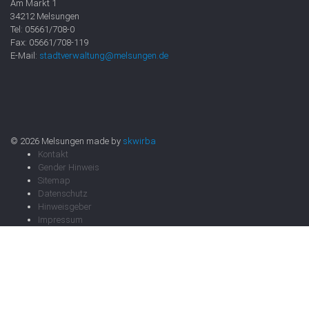
Am Markt 1
34212 Melsungen
Tel: 05661/708-0
Fax: 05661/708-119
E-Mail:
stadtverwaltung@melsungen.de
© 2026 Melsungen made by
skwirba
Kontakt
Gender Hinweis
Sitemap
Datenschutz
Hinweisgeber
Impressum