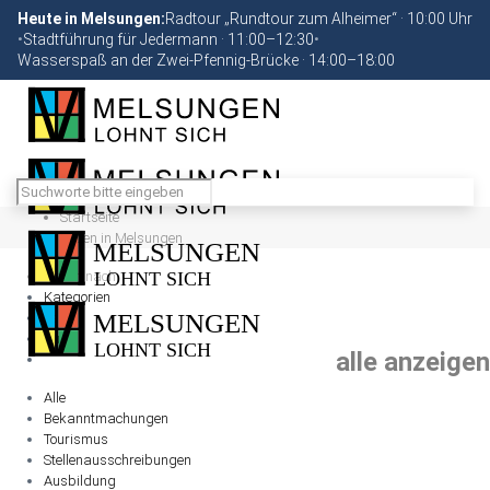
Heute in Melsungen:
Radtour „Rundtour zum Alheimer“ · 10:00 Uhr
•
Stadtführung für Jedermann · 11:00–12:30
•
Wasserspaß an der Zwei-Pfennig-Brücke · 14:00–18:00
Startseite
Leben in Melsungen
Filtern nach
Kategorien
Tags
Autor
alle anzeigen
Alle
Bekanntmachungen
Tourismus
Stellenausschreibungen
Ausbildung