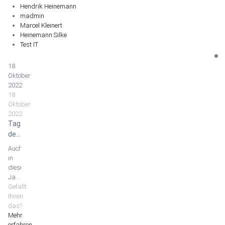
Hendrik Heinemann
madmin
Marcel Kleinert
Heinemann Silke
Test IT
18.
Oktober
2022
18.
Oktober
2022
Tag
der
Stadt-
Auch
und
in
Landschaftspflege
diesem
2022
Jahr
findet
Gefällt
in
Ihnen
Melsungen
das?
wieder
Mehr
ein
erfahren