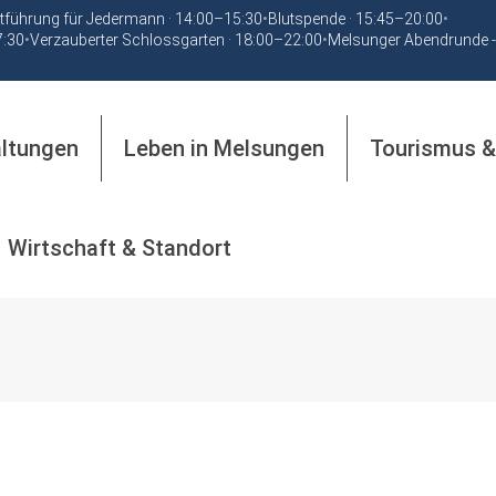
tführung für Jedermann · 14:00–15:30
•
Blutspende · 15:45–20:00
•
7:30
•
Verzauberter Schlossgarten · 18:00–22:00
•
Melsunger Abendrunde -
altungen
Leben in Melsungen
Tourismus &
Wirtschaft & Standort