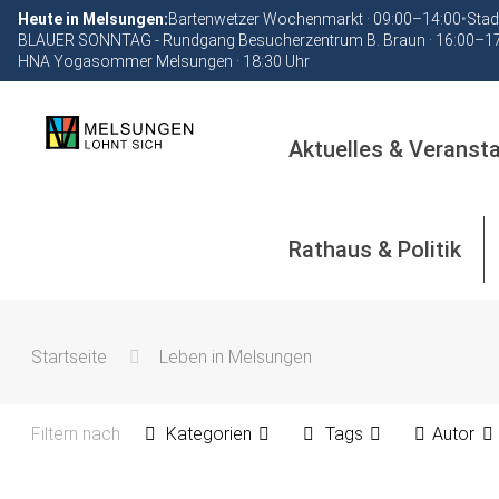
Heute in Melsungen:
Bartenwetzer Wochenmarkt · 09:00–14:00
•
Stad
BLAUER SONNTAG - Rundgang Besucherzentrum B. Braun · 16:00–1
HNA Yogasommer Melsungen · 18:30 Uhr
Aktuelles & Veranst
Rathaus & Politik
Startseite
Leben in Melsungen
Filtern nach
Kategorien
Tags
Autor