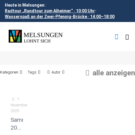
Heute in Melsungen:
Radtour „Rundtour zum Alheimer“ · 10:00 Uhr
•
Wasserspaß an der Zwei-Pfennig-Brücke · 14:00–18:00
alle anzeigen
Kategorien
Tags
Autor
7.
November
2025
Sammelwochen
2025