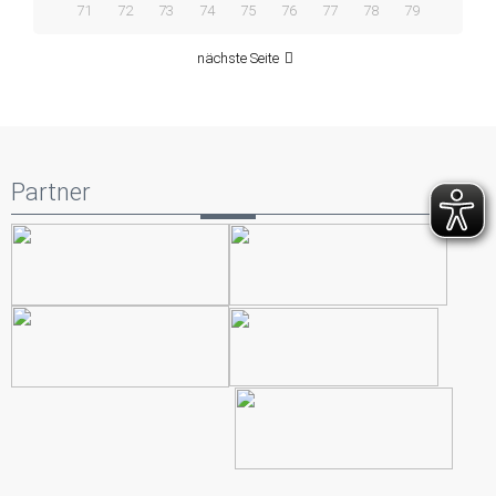
71
72
73
74
75
76
77
78
79
nächste Seite
Partner